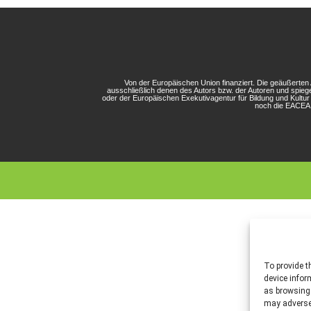
Von der Europäischen Union finanziert. Die geäußerte
ausschließlich denen des Autors bzw. der Autoren und spieg
oder der Europäischen Exekutivagentur für Bildung und Kultu
noch die EACEA 
To provide t
device infor
as browsing 
may adversel