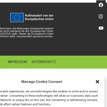
n Ansichten und Meinungen entsprechen jedoch
eln nicht zwingend die der Europäischen Union
r (EACEA) wider. Weder die Europäische Union
können dafür verantwortlich gemacht werden.
IMPRESSUM
DATENSCHUTZ
Manage Cookie Consent
he best experiences, we use technologies like cookies to store and/or access
mation. Consenting to these technologies will allow us to process data such
behavior or unique IDs on this site. Not consenting or withdrawing consent,
y affect certain features and functions.