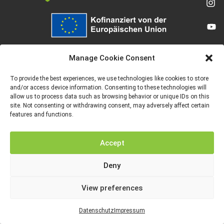
Von der Europäischen Union finanziert. Die geäußerten Ansichten und
Meinungen entsprechen jedoch ausschließlich denen des Autors bzw. der
Manage Cookie Consent
Autoren und spiegeln nicht zwingend die der Europäischen Union oder der
Europäischen Exekutivagentur für Bildung und Kultur (EACEA) wider. Weder
die Europäische Union noch die EACEA können dafür verantwortlich gemacht
To provide the best experiences, we use technologies like cookies to store
werden.
and/or access device information. Consenting to these technologies will
allow us to process data such as browsing behavior or unique IDs on this
site. Not consenting or withdrawing consent, may adversely affect certain
features and functions.
IMPRESSUM
DATENSCHUTZ
Accept
Deny
View preferences
Datenschutz
Impressum