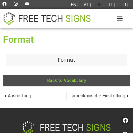
EN |
AT |
DE |
IT |
TR |
Format
Format
Back to Vocabulary
Ausrüstung
amerikanische Einstellung