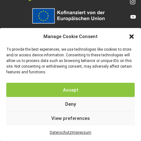
Von der Europäischen Union finanziert. Die geäußerten Ansichten und
Meinungen entsprechen jedoch ausschließlich denen des Autors bzw. der
Manage Cookie Consent
Autoren und spiegeln nicht zwingend die der Europäischen Union oder der
Europäischen Exekutivagentur für Bildung und Kultur (EACEA) wider. Weder
die Europäische Union noch die EACEA können dafür verantwortlich gemacht
To provide the best experiences, we use technologies like cookies to store
werden.
and/or access device information. Consenting to these technologies will
allow us to process data such as browsing behavior or unique IDs on this
site. Not consenting or withdrawing consent, may adversely affect certain
features and functions.
IMPRESSUM
DATENSCHUTZ
Accept
Deny
View preferences
Datenschutz
Impressum