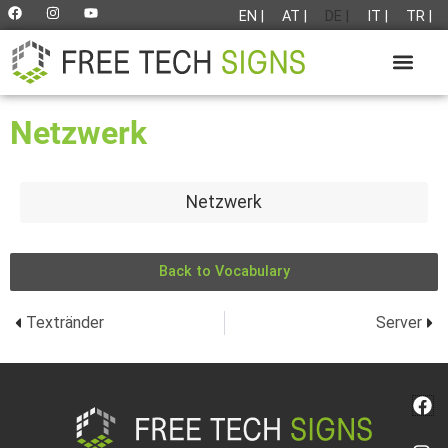
EN |
AT |
DE |
IT |
TR |
Netzwerk
Netzwerk
Back to Vocabulary
Textränder
Server