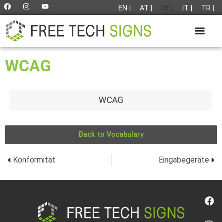
EN |
AT |
DE |
IT |
TR |
WCAG
WCAG
Back to Vocabulary
Konformität
Eingabegeräte