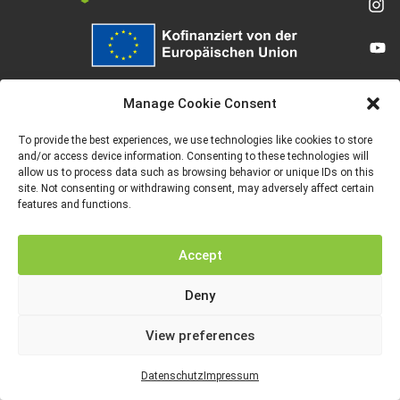
Von der Europäischen Union finanziert. Die geäußerten Ansichten und
Meinungen entsprechen jedoch ausschließlich denen des Autors bzw. der
Manage Cookie Consent
Autoren und spiegeln nicht zwingend die der Europäischen Union oder der
Europäischen Exekutivagentur für Bildung und Kultur (EACEA) wider. Weder
die Europäische Union noch die EACEA können dafür verantwortlich gemacht
To provide the best experiences, we use technologies like cookies to store
werden.
and/or access device information. Consenting to these technologies will
allow us to process data such as browsing behavior or unique IDs on this
site. Not consenting or withdrawing consent, may adversely affect certain
features and functions.
IMPRESSUM
DATENSCHUTZ
Accept
Deny
View preferences
Datenschutz
Impressum