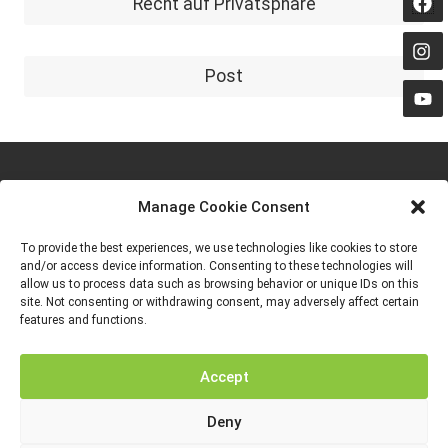
Recht auf Privatsphäre
Post
Manage Cookie Consent
To provide the best experiences, we use technologies like cookies to store
and/or access device information. Consenting to these technologies will
allow us to process data such as browsing behavior or unique IDs on this
site. Not consenting or withdrawing consent, may adversely affect certain
features and functions.
Von der Europäischen Union finanziert. Die geäußerten Ansichten und
Meinungen entsprechen jedoch ausschließlich denen des Autors bzw. der
Autoren und spiegeln nicht zwingend die der Europäischen Union oder der
Europäischen Exekutivagentur für Bildung und Kultur (EACEA) wider. Weder
die Europäische Union noch die EACEA können dafür verantwortlich gemacht
Accept
werden.
Deny