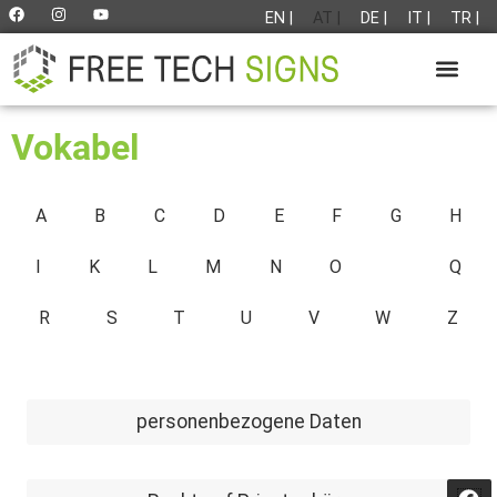
EN |
AT |
DE |
IT |
TR |
Vokabel
A
B
C
D
E
F
G
H
I
K
L
M
N
O
P
Q
R
S
T
U
V
W
Z
personenbezogene Daten