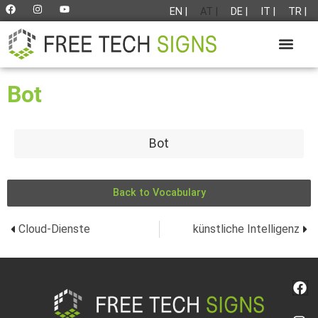
EN |
AT |
DE |
IT |
TR |
Bot
Bot
Back to Vocabulary
Cloud-Dienste
künstliche Intelligenz