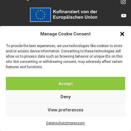
Von der Europäischen Union finanziert. Die geäußerten Ansichten und
Meinungen entsprechen jedoch ausschließlich denen des Autors bzw. der
Manage Cookie Consent
Autoren und spiegeln nicht zwingend die der Europäischen Union oder der
Europäischen Exekutivagentur für Bildung und Kultur (EACEA) wider. Weder
die Europäische Union noch die EACEA können dafür verantwortlich gemacht
To provide the best experiences, we use technologies like cookies to store
werden.
and/or access device information. Consenting to these technologies will
allow us to process data such as browsing behavior or unique IDs on this
site. Not consenting or withdrawing consent, may adversely affect certain
features and functions.
IMPRESSUM
DATENSCHUTZ
Accept
Deny
View preferences
Datenschutz
Impressum