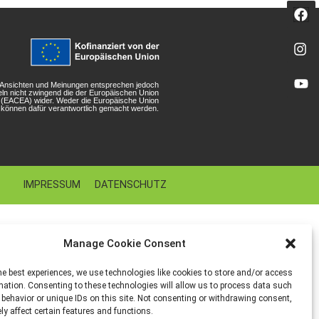
n Ansichten und Meinungen entsprechen jedoch
eln nicht zwingend die der Europäischen Union
r (EACEA) wider. Weder die Europäische Union
können dafür verantwortlich gemacht werden.
IMPRESSUM
DATENSCHUTZ
Manage Cookie Consent
he best experiences, we use technologies like cookies to store and/or access
mation. Consenting to these technologies will allow us to process data such
behavior or unique IDs on this site. Not consenting or withdrawing consent,
y affect certain features and functions.