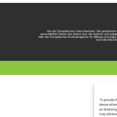
Von der Europäischen Union finanziert. Die geäußerte
ausschließlich denen des Autors bzw. der Autoren und spieg
oder der Europäischen Exekutivagentur für Bildung und Kultu
noch die EACEA 
To provide t
device infor
as browsing 
may adversel