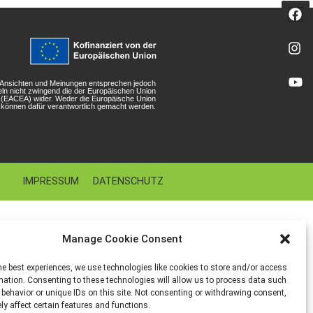
n Ansichten und Meinungen entsprechen jedoch
eln nicht zwingend die der Europäischen Union
r (EACEA) wider. Weder die Europäische Union
können dafür verantwortlich gemacht werden.
IMPRESSUM
DATENSCHUTZ
Manage Cookie Consent
he best experiences, we use technologies like cookies to store and/or access
mation. Consenting to these technologies will allow us to process data such
behavior or unique IDs on this site. Not consenting or withdrawing consent,
y affect certain features and functions.