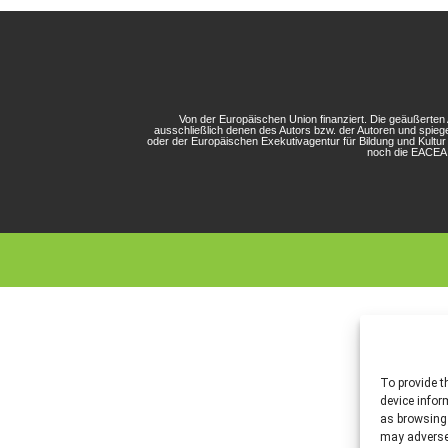
Von der Europäischen Union finanziert. Die geäußerte
ausschließlich denen des Autors bzw. der Autoren und spieg
oder der Europäischen Exekutivagentur für Bildung und Kultu
noch die EACEA 
To provide t
device infor
as browsing 
may adversel