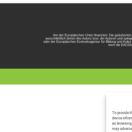
Von der Europäischen Union finanziert. Die geäußerte
ausschließlich denen des Autors bzw. der Autoren und spieg
oder der Europäischen Exekutivagentur für Bildung und Kultu
noch die EACEA 
To provide t
device infor
as browsing 
may adversel