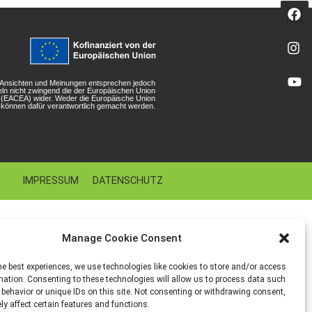
n Ansichten und Meinungen entsprechen jedoch
eln nicht zwingend die der Europäischen Union
r (EACEA) wider. Weder die Europäische Union
können dafür verantwortlich gemacht werden.
IMPRESSUM
DATENSCHUTZ
Manage Cookie Consent
he best experiences, we use technologies like cookies to store and/or access
mation. Consenting to these technologies will allow us to process data such
behavior or unique IDs on this site. Not consenting or withdrawing consent,
y affect certain features and functions.