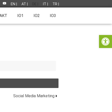
EN |
AT |
DE |
IT |
TR |
AKT
IO1
IO2
IO3
IO1
IO2
IO3
Werkzeugl
Social Media Marketing