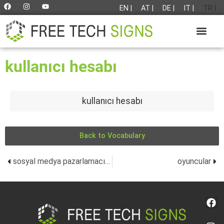
EN |
AT |
DE |
IT |
TR |
kullanıcı hesabı
kullanıcı hesabı
Back to Vocabulary
sosyal medya pazarlamacılığı
oyuncular