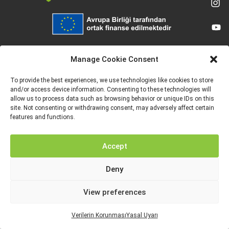
Avrupa Birliği tarafından finanse edilmektedir. Ancak ifade edilen görüş ve
düşünceler sadece yazar(lar)a aittir ve Avrupa Birliği veya Avrupa Eğitim ve
Manage Cookie Consent
Kültür Yürütme Ajansı’nın (EACEA) görüşlerini yansıtmak zorunda değildir. Ne
Avrupa Birliği ne de EACEA bunlardan sorumlu tutulamaz.
To provide the best experiences, we use technologies like cookies to store
and/or access device information. Consenting to these technologies will
allow us to process data such as browsing behavior or unique IDs on this
site. Not consenting or withdrawing consent, may adversely affect certain
features and functions.
YASAL UYARI
VERILERIN KORUNMASI
Accept
Deny
View preferences
Verilerin Korunması
Yasal Uyarı