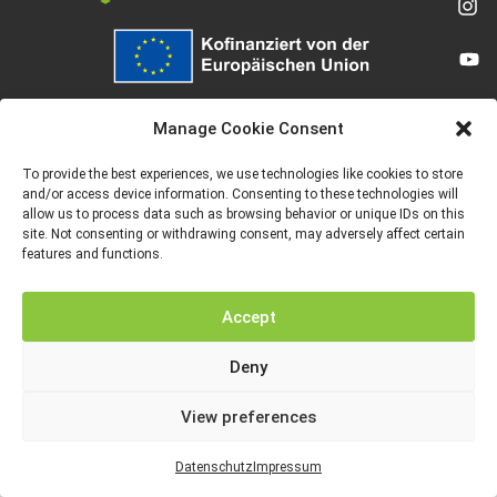
Von der Europäischen Union finanziert. Die geäußerten Ansichten und
Meinungen entsprechen jedoch ausschließlich denen des Autors bzw. der
Manage Cookie Consent
Autoren und spiegeln nicht zwingend die der Europäischen Union oder der
Europäischen Exekutivagentur für Bildung und Kultur (EACEA) wider. Weder
die Europäische Union noch die EACEA können dafür verantwortlich gemacht
To provide the best experiences, we use technologies like cookies to store
werden.
and/or access device information. Consenting to these technologies will
allow us to process data such as browsing behavior or unique IDs on this
site. Not consenting or withdrawing consent, may adversely affect certain
features and functions.
IMPRESSUM
DATENSCHUTZ
Accept
Deny
View preferences
Datenschutz
Impressum