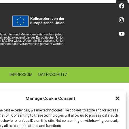
n Ansichten und Meinungen entsprechen jedoch
eln nicht zwingend die der Europäischen Union
r (EACEA) wider. Weder die Europäische Union
können dafür verantwortlich gemacht werden.
IMPRESSUM
DATENSCHUTZ
Manage Cookie Consent
he best experiences, we use technologies like cookies to store and/or access
mation. Consenting to these technologies will allow us to process data such
behavior or unique IDs on this site. Not consenting or withdrawing consent,
y affect certain features and functions.