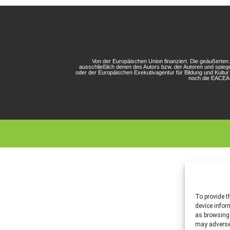
Von der Europäischen Union finanziert. Die geäußerte
ausschließlich denen des Autors bzw. der Autoren und spieg
oder der Europäischen Exekutivagentur für Bildung und Kultu
noch die EACEA 
To provide t
device infor
as browsing 
may adversel