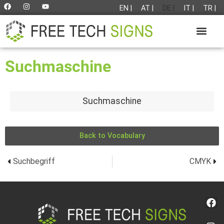
EN |
AT |
DE |
IT |
TR |
Suchmaschine
Suchmaschine
Back to Vocabulary
Suchbegriff
CMYK