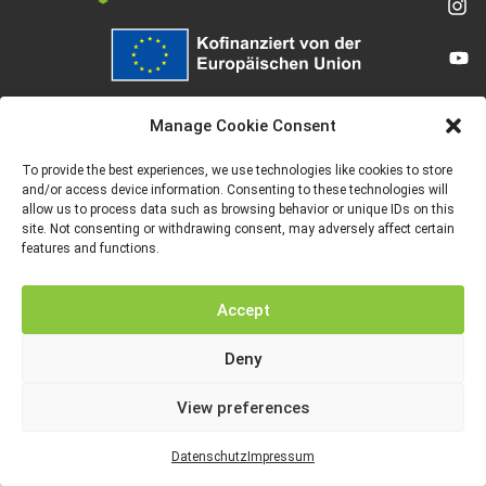
Von der Europäischen Union finanziert. Die geäußerten Ansichten und
Meinungen entsprechen jedoch ausschließlich denen des Autors bzw. der
Manage Cookie Consent
Autoren und spiegeln nicht zwingend die der Europäischen Union oder der
Europäischen Exekutivagentur für Bildung und Kultur (EACEA) wider. Weder
die Europäische Union noch die EACEA können dafür verantwortlich gemacht
To provide the best experiences, we use technologies like cookies to store
werden.
and/or access device information. Consenting to these technologies will
allow us to process data such as browsing behavior or unique IDs on this
site. Not consenting or withdrawing consent, may adversely affect certain
features and functions.
IMPRESSUM
DATENSCHUTZ
Accept
Deny
View preferences
Datenschutz
Impressum