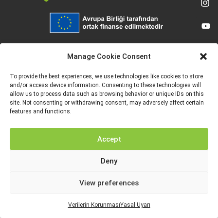
Avrupa Birliği tarafından finanse edilmektedir. Ancak ifade edilen görüş ve
düşünceler sadece yazar(lar)a aittir ve Avrupa Birliği veya Avrupa Eğitim ve
Manage Cookie Consent
Kültür Yürütme Ajansı’nın (EACEA) görüşlerini yansıtmak zorunda değildir. Ne
Avrupa Birliği ne de EACEA bunlardan sorumlu tutulamaz.
To provide the best experiences, we use technologies like cookies to store
and/or access device information. Consenting to these technologies will
allow us to process data such as browsing behavior or unique IDs on this
site. Not consenting or withdrawing consent, may adversely affect certain
features and functions.
YASAL UYARI
VERILERIN KORUNMASI
Accept
Deny
View preferences
Verilerin Korunması
Yasal Uyarı