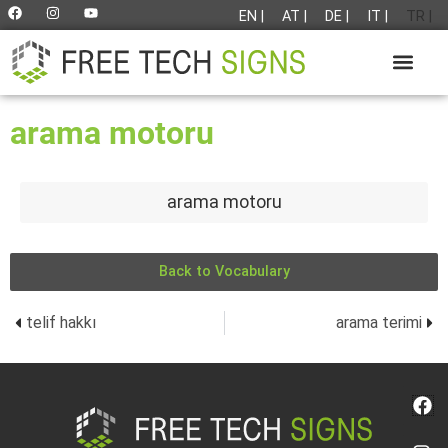
EN |
AT |
DE |
IT |
TR |
arama motoru
arama motoru
Back to Vocabulary
telif hakkı
arama terimi