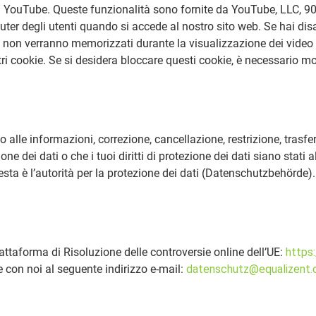
 di YouTube. Queste funzionalità sono fornite da YouTube, LLC, 9
r degli utenti quando si accede al nostro sito web. Se hai disabil
ie non verranno memorizzati durante la visualizzazione dei vid
tri cookie. Se si desidera bloccare questi cookie, è necessario m
alle informazioni, correzione, cancellazione, restrizione, trasferibil
ione dei dati o che i tuoi diritti di protezione dei dati siano stati
uesta è l’autorità per la protezione dei dati (Datenschutzbehörde).
ttaforma di Risoluzione delle controversie online dell’UE:
https
 con noi al seguente indirizzo e-mail:
datenschutz@equalizent