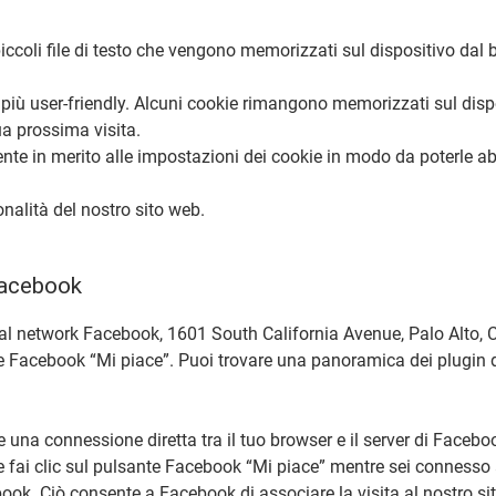
o piccoli file di testo che vengono memorizzati sul dispositivo da
eb più user-friendly. Alcuni cookie rimangono memorizzati sul dis
ua prossima visita.
utente in merito alle impostazioni dei cookie in modo da poterle 
onalità del nostro sito web.
 Facebook
ocial network Facebook, 1601 South California Avenue, Palo Alto, 
te Facebook “Mi piace”. Puoi trovare una panoramica dei plugin 
.
sce una connessione diretta tra il tuo browser e il server di Face
. Se fai clic sul pulsante Facebook “Mi piace” mentre sei connesso
ook. Ciò consente a Facebook di associare la visita al nostro sit