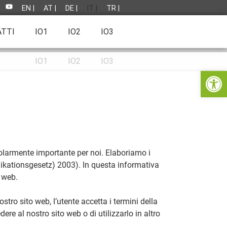
EN |
AT |
DE |
IT |
TR |
TTI
IO1
IO2
IO3
IO1
IO2
IO3
Apri la b
colarmente importante per noi. Elaboriamo i
ikationsgesetz) 2003). In questa informativa
o web.
tro sito web, l’utente accetta i termini della
re al nostro sito web o di utilizzarlo in altro