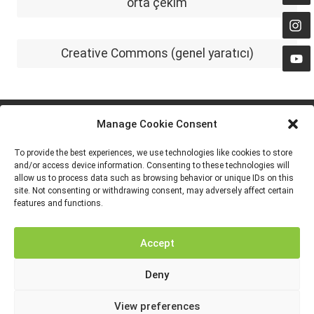
orta çekim
Creative Commons (genel yaratıcı)
Manage Cookie Consent
To provide the best experiences, we use technologies like cookies to store
and/or access device information. Consenting to these technologies will
allow us to process data such as browsing behavior or unique IDs on this
site. Not consenting or withdrawing consent, may adversely affect certain
features and functions.
Avrupa Birliği tarafından finanse edilmektedir. Ancak ifade edilen görüş ve
düşünceler sadece yazar(lar)a aittir ve Avrupa Birliği veya Avrupa Eğitim ve
Kültür Yürütme Ajansı’nın (EACEA) görüşlerini yansıtmak zorunda değildir. Ne
Accept
Avrupa Birliği ne de EACEA bunlardan sorumlu tutulamaz.
Deny
View preferences