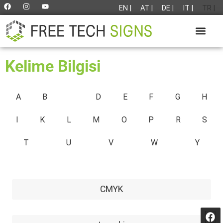
EN |
AT |
DE |
IT |
TR |
Kelime Bilgisi
A
B
C
D
E
F
G
H
I
K
L
M
O
P
R
S
T
U
V
W
Y
CMYK