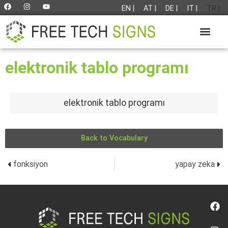
EN |
AT |
DE |
IT |
TR |
elektronik tablo programı
elektronik tablo programı
Back to Vocabulary
fonksiyon
yapay zeka