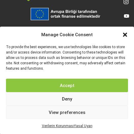
Avrupa Birliği tarafından finanse edilmektedir. Ancak ifade edilen görüş ve
düşünceler sadece yazar(lar)a aittir ve Avrupa Birliği veya Avrupa Eğitim ve
Manage Cookie Consent
Kültür Yürütme Ajansı’nın (EACEA) görüşlerini yansıtmak zorunda değildir. Ne
Avrupa Birliği ne de EACEA bunlardan sorumlu tutulamaz.
To provide the best experiences, we use technologies like cookies to store
and/or access device information. Consenting to these technologies will
allow us to process data such as browsing behavior or unique IDs on this
site. Not consenting or withdrawing consent, may adversely affect certain
features and functions.
YASAL UYARI
VERILERIN KORUNMASI
Accept
Deny
View preferences
Verilerin Korunması
Yasal Uyarı