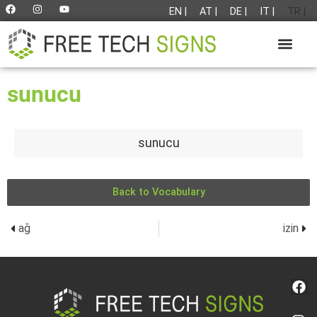
EN |
AT |
DE |
IT |
TR |
sunucu
sunucu
Back to Vocabulary
ağ
izin