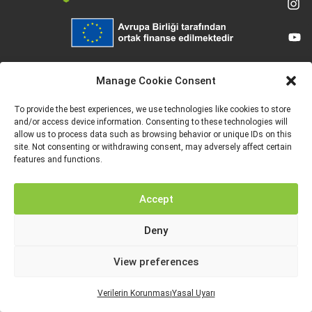
Avrupa Birliği tarafından finanse edilmektedir. Ancak ifade edilen görüş ve
düşünceler sadece yazar(lar)a aittir ve Avrupa Birliği veya Avrupa Eğitim ve
Manage Cookie Consent
Kültür Yürütme Ajansı’nın (EACEA) görüşlerini yansıtmak zorunda değildir. Ne
Avrupa Birliği ne de EACEA bunlardan sorumlu tutulamaz.
To provide the best experiences, we use technologies like cookies to store
and/or access device information. Consenting to these technologies will
allow us to process data such as browsing behavior or unique IDs on this
site. Not consenting or withdrawing consent, may adversely affect certain
features and functions.
YASAL UYARI
VERILERIN KORUNMASI
Accept
Deny
View preferences
Verilerin Korunması
Yasal Uyarı