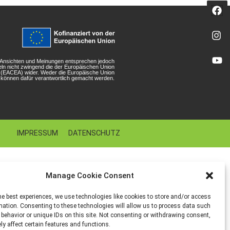
n Ansichten und Meinungen entsprechen jedoch
eln nicht zwingend die der Europäischen Union
r (EACEA) wider. Weder die Europäische Union
können dafür verantwortlich gemacht werden.
IMPRESSUM
DATENSCHUTZ
Manage Cookie Consent
he best experiences, we use technologies like cookies to store and/or access
mation. Consenting to these technologies will allow us to process data such
behavior or unique IDs on this site. Not consenting or withdrawing consent,
y affect certain features and functions.