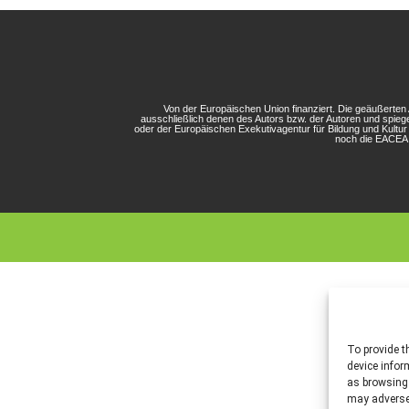
Von der Europäischen Union finanziert. Die geäußerte
ausschließlich denen des Autors bzw. der Autoren und spieg
oder der Europäischen Exekutivagentur für Bildung und Kultu
noch die EACEA 
To provide t
device infor
as browsing 
may adversel