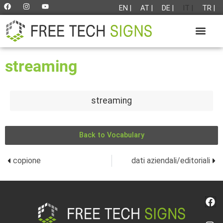
EN |
AT |
DE |
IT |
TR |
streaming
streaming
Back to Vocabulary
copione
dati aziendali/editoriali