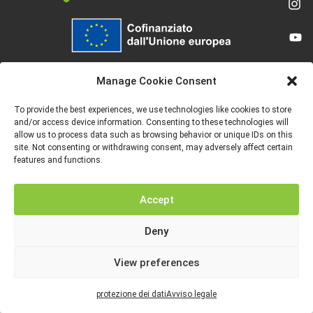
Finanziato dall’Unione europea. Le opinioni espresse appartengono, tuttavia, al
solo o ai soli autori e non riflettono necessariamente le opinioni dell’Unione
Manage Cookie Consent
europea o dell’Agenzia esecutiva europea per l’istruzione e la cultura (EACEA).
Né l’Unione europea né l’EACEA possono esserne ritenute responsabili.
To provide the best experiences, we use technologies like cookies to store
and/or access device information. Consenting to these technologies will
allow us to process data such as browsing behavior or unique IDs on this
site. Not consenting or withdrawing consent, may adversely affect certain
features and functions.
AVVISO LEGALE
PROTEZIONE DEI DATI
Accept
Deny
View preferences
protezione dei dati
Avviso legale