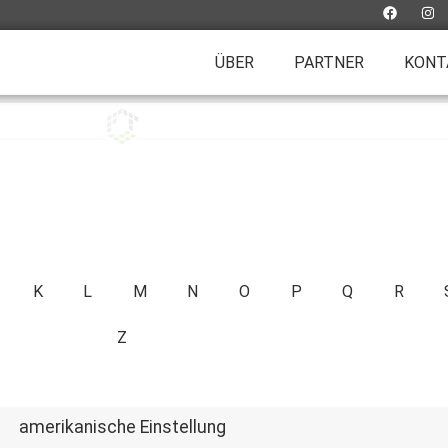
ÜBER
PARTNER
KONT
K
L
M
N
O
P
Q
R
Z
amerikanische Einstellung