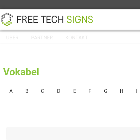
ÜBER
PARTNER
KONTAKT
Vokabel
A
B
C
D
E
F
G
H
I