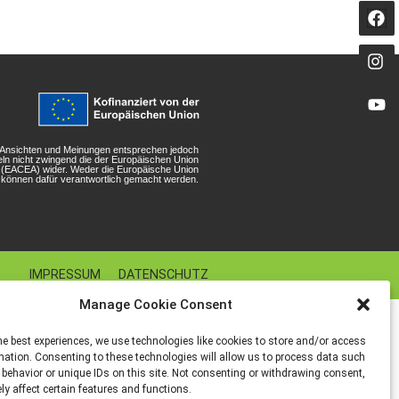
n Ansichten und Meinungen entsprechen jedoch
eln nicht zwingend die der Europäischen Union
r (EACEA) wider. Weder die Europäische Union
können dafür verantwortlich gemacht werden.
IMPRESSUM
DATENSCHUTZ
Manage Cookie Consent
he best experiences, we use technologies like cookies to store and/or access
mation. Consenting to these technologies will allow us to process data such
behavior or unique IDs on this site. Not consenting or withdrawing consent,
y affect certain features and functions.