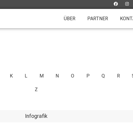
ÜBER
PARTNER
KONT
K
L
M
N
O
P
Q
R
Z
Infografik