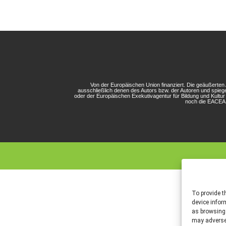
Von der Europäischen Union finanziert. Die geäußerte
ausschließlich denen des Autors bzw. der Autoren und spieg
oder der Europäischen Exekutivagentur für Bildung und Kultu
noch die EACEA 
To provide t
device infor
as browsing 
may adversel