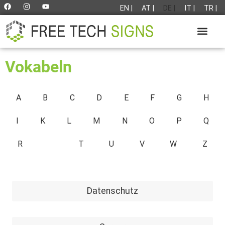
EN |
AT |
DE |
IT |
TR |
Vokabeln
A
B
C
D
E
F
G
H
I
K
L
M
N
O
P
Q
R
S
T
U
V
W
Z
Datenschutz