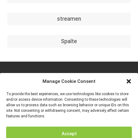
streamen
Spalte
Manage Cookie Consent
To provide the best experiences, we use technologies like cookies to store
and/or access device information. Consenting to these technologies will
allow us to process data such as browsing behavior or unique IDs on this
site. Not consenting or withdrawing consent, may adversely affect certain
features and functions.
Von der Europäischen Union finanziert. Die geäußerten Ansichten und
Meinungen entsprechen jedoch ausschließlich denen des Autors bzw. der
Autoren und spiegeln nicht zwingend die der Europäischen Union oder der
Europäischen Exekutivagentur für Bildung und Kultur (EACEA) wider. Weder
die Europäische Union noch die EACEA können dafür verantwortlich gemacht
Accept
werden.