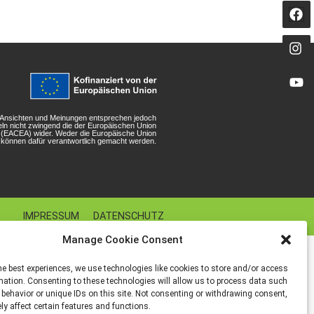
n Ansichten und Meinungen entsprechen jedoch
eln nicht zwingend die der Europäischen Union
r (EACEA) wider. Weder die Europäische Union
können dafür verantwortlich gemacht werden.
IMPRESSUM
DATENSCHUTZ
Manage Cookie Consent
he best experiences, we use technologies like cookies to store and/or access
mation. Consenting to these technologies will allow us to process data such
behavior or unique IDs on this site. Not consenting or withdrawing consent,
y affect certain features and functions.