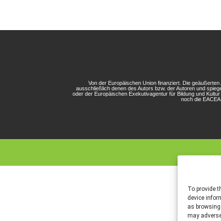
Von der Europäischen Union finanziert. Die geäußerte
ausschließlich denen des Autors bzw. der Autoren und spieg
oder der Europäischen Exekutivagentur für Bildung und Kultu
noch die EACEA 
To provide t
device infor
as browsing 
may adversel