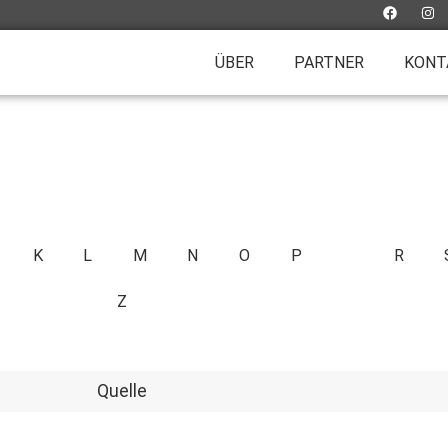
ÜBER
PARTNER
KONT
K
L
M
N
O
P
Q
R
Z
Quelle