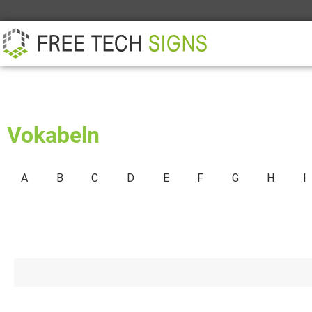
ÜBER
PARTNER
KONTAKT
Vokabeln
A
B
C
D
E
F
G
H
I