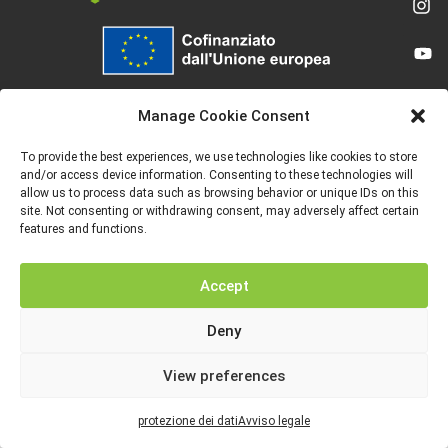
Finanziato dall’Unione europea. Le opinioni espresse appartengono, tuttavia, al
solo o ai soli autori e non riflettono necessariamente le opinioni dell’Unione
Manage Cookie Consent
europea o dell’Agenzia esecutiva europea per l’istruzione e la cultura (EACEA).
Né l’Unione europea né l’EACEA possono esserne ritenute responsabili.
To provide the best experiences, we use technologies like cookies to store
and/or access device information. Consenting to these technologies will
allow us to process data such as browsing behavior or unique IDs on this
site. Not consenting or withdrawing consent, may adversely affect certain
features and functions.
AVVISO LEGALE
PROTEZIONE DEI DATI
Accept
Deny
View preferences
protezione dei dati
Avviso legale