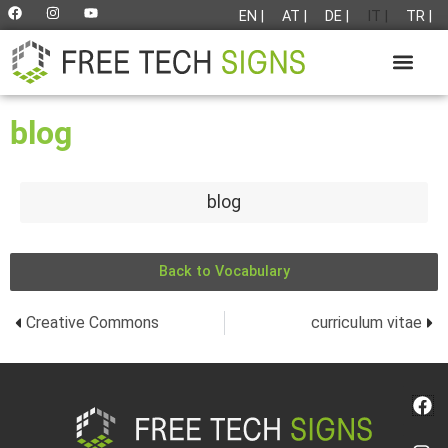
EN |
AT |
DE |
IT |
TR |
blog
blog
Back to Vocabulary
Creative Commons
curriculum vitae