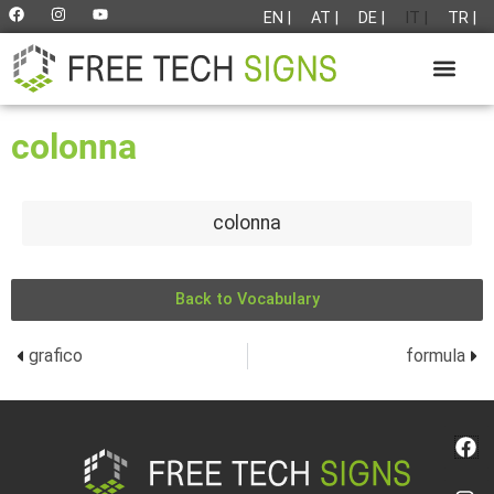
EN |
AT |
DE |
IT |
TR |
colonna
colonna
Back to Vocabulary
grafico
formula