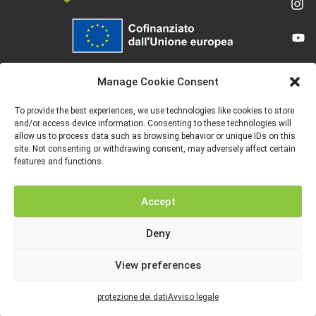
Finanziato dall’Unione europea. Le opinioni espresse appartengono, tuttavia, al
solo o ai soli autori e non riflettono necessariamente le opinioni dell’Unione
Manage Cookie Consent
europea o dell’Agenzia esecutiva europea per l’istruzione e la cultura (EACEA).
Né l’Unione europea né l’EACEA possono esserne ritenute responsabili.
To provide the best experiences, we use technologies like cookies to store
and/or access device information. Consenting to these technologies will
allow us to process data such as browsing behavior or unique IDs on this
site. Not consenting or withdrawing consent, may adversely affect certain
features and functions.
AVVISO LEGALE
PROTEZIONE DEI DATI
Accept
Deny
View preferences
protezione dei dati
Avviso legale