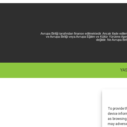
Avrupa Birliği tarafından finanse edilmektedir. Ancak ifade edil
ve Avrupa Birliği veya Avrupa Eğitim ve Kültür Yürütme Aj
değildir. Ne Avrupa Bi
YAS
To provide t
device infor
as browsing 
may adversel