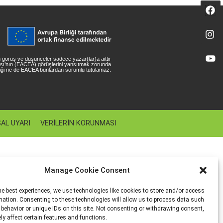
en görüş ve düşünceler sadece yazar(lar)a aittir
ansı’nın (EACEA) görüşlerini yansıtmak zorunda
rliği ne de EACEA bunlardan sorumlu tutulamaz.
AL UYARI
VERILERIN KORUNMASI
Manage Cookie Consent
he best experiences, we use technologies like cookies to store and/or access
mation. Consenting to these technologies will allow us to process data such
behavior or unique IDs on this site. Not consenting or withdrawing consent,
y affect certain features and functions.