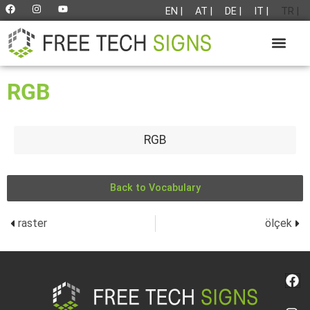
EN |
AT |
DE |
IT |
TR |
RGB
RGB
Back to Vocabulary
raster
ölçek