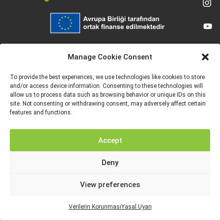
Avrupa Birliği tarafından finanse edilmektedir. Ancak ifade edilen görüş ve
düşünceler sadece yazar(lar)a aittir ve Avrupa Birliği veya Avrupa Eğitim ve
Manage Cookie Consent
Kültür Yürütme Ajansı’nın (EACEA) görüşlerini yansıtmak zorunda değildir. Ne
Avrupa Birliği ne de EACEA bunlardan sorumlu tutulamaz.
To provide the best experiences, we use technologies like cookies to store
and/or access device information. Consenting to these technologies will
allow us to process data such as browsing behavior or unique IDs on this
site. Not consenting or withdrawing consent, may adversely affect certain
features and functions.
YASAL UYARI
VERILERIN KORUNMASI
Accept
Deny
View preferences
Verilerin Korunması
Yasal Uyarı